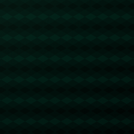
，更是全民健...
阅读全文
回到真正的巅峰状态；会在合适时机考虑续约.
927
机考虑续约** 近年来，波兰国门什琴斯尼不
还在国家队中扮演着关键角色。然而，正如他在近日采访中
竞技状态视为巅峰，同时对续约问题持开放态度。这种坦诚
己职业生涯的高度...
阅读全文
健康 稍有闪失一场球就可能决定命运.
949
是“球队健康”。在高强度的比赛中，**稍有闪失，一场比赛