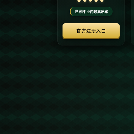
«
2025年9月
»
一
二
三
四
五
六
日
4
3
5
6
7
1
2
9
11
8
12
14
10
13
16
18
15
17
19
20
21
23
25
22
24
26
27
28
29
30
标签列表
最新留言