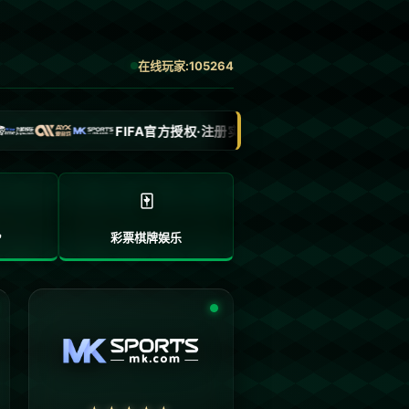
联
法甲
首页
法甲
>
宇奇轻松过首关.
811
动中，全英赛一直被视为具有重
被誉为“小世锦赛”。石宇奇在本次全英赛的表现引起了广泛
**娴熟的技巧**和**稳健的发挥**，轻松突破首关，为他的
...