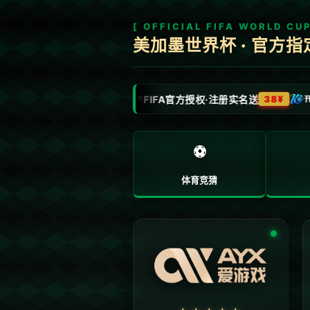
欢迎访问欧博官方网-www.abg11.com
足球
足联
网站分类
法
足球
足联
足球
法甲
足球
足联
法甲