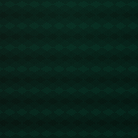
一关键赛事。 **赛场激情与意外**...
欧博：欧冠-姆巴佩破门恩德
法甲
2025-07-16 13:02:35
**欧冠精彩对决：姆巴佩与恩德里克助力皇马3-1击
欧冠比赛中，皇家马德里3-1击败
粉丝们见识到了明星球员姆巴佩的锋
德里克建功*的组合让人们对皇马的未来
欧博：体育济南市天桥区第
法甲
2025-06-30 13:20:07
**体育济南市天桥区第十三届全民健身运动会篮球
越来越多的人参与到体育活动中，
三届全民健身运动会篮球邀请赛再