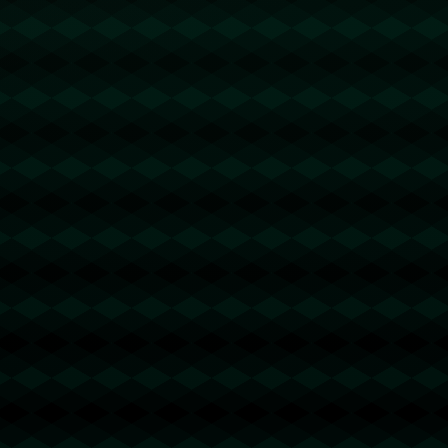
可能就决定整个赛季的命运**。
考。那么，杨鸣为何如此看重球队的健
欧博：今晚能否打破魔咒？
法甲
2025-05-22 11:43:07
**今晚能否打破魔咒？科瓦奇执教生涯从未客胜莱比
·科瓦奇，这位克罗地亚名帅都带有极
却像是一层厚重的魔咒，让科瓦奇至
在莱比锡的主场全取三分。不过，今晚
郑钦文晋级WTA1000迈阿
法甲
2025-05-14 13:14:20
**郑钦文晋级WTA1000迈阿密站女单：强势表
熠中，中国年轻选手郑钦文用成绩和实