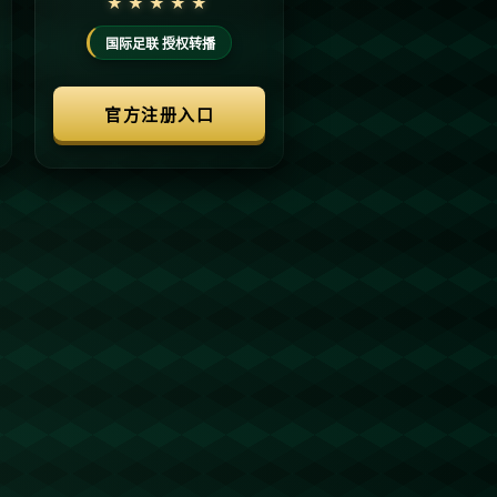
阅读全文
恩 登顶世界挑战赛改写历史.
819
下，年仅十几岁的中国马术
战赛冠军，为我国马术事业书写了新的篇章。此次胜利不仅打破
关注到中国马术运动的飞速发展。作为一颗冉冉升起的新
中国年轻一代在...
阅读全文
811
中国篮球版图上，广东和浙江两队之
东终结浙江方兴渡6连胜**这一结果不仅标志着一场精彩比赛
的激烈交锋。下面，让我们透过数据和赛场表现深度剖析这