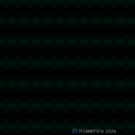
Copyright 欧博官方网-www.abg11.com All Rights Rese