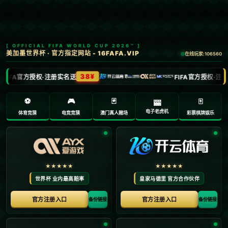
欢迎访问欧博官方网-www.abg11.com
>
法甲
首页
法甲
郑钦文晋级WTA1000迈阿密站女单.
频道：
法甲
日期：
2025-05-14 13:14:20
浏览：1031
**郑钦文晋级WTA1000迈阿密站女单：强势表现再度闪耀国际赛场**
在全球网球赛事的星光熠熠中，中国年轻选手郑钦文用成绩和实力让
世界为之注目。**郑钦文成功晋级WTA1000迈阿密站女单正赛**的消
息不仅让国内网球迷为之一振，更再次印证了她作为中国网球新生代
领军人物的潜力。她的晋级之路展现了坚定不移的努力与不断进步，
为整个赛季注入新的希望。本文将围绕郑钦文在赛事中的表现，以及
她晋级背后蕴含的意义展开深度解析。