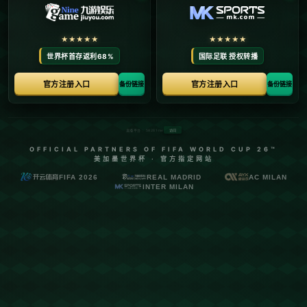
### **郑钦文的赛场表现：稳健与突破兼具**
在WTA1000迈阿密站比赛中，郑钦文展现了强大的心理素质与技术
突破。面临来自国际顶级选手的压力，她不仅用灵活的战术调整应
对，还以过硬的体能和精准的击球完成关键分，将“稳健与锐意进取”
的个人风格展现得淋漓尽致。这场赛事是对她综合能力的全面检验，
而她的表现无疑交出了令人满意的答卷。
郑钦文在迈阿密站的晋级之路不仅让人惊叹，也为她的职业生涯增添
了熠熠光辉。*她的每场比赛都体现了进攻端的果敢与防守端的敏
捷，尤其是在底线击球和网前处理方面，她展现了高出同龄选手的卓
越水准。*面对实力更为强劲的对手，她冷静处理，**以精准的大角
度回球掌握比赛节奏，这种能力的提升正是她近年来不断积累国际比
赛经验的成果。**
### **晋级背后的坚持与努力：新生代选手的力量**
郑钦文能够在国际顶级赛事中脱颖而出，离不开日复一日的辛勤训练
与不懈的努力。这位21岁的网球新星以严谨的职业态度和谦逊的学
习方法，为自己赢得越来越多的国际关注。从青少年赛场到今日的职
业巡回赛，她的成长曲线异常清晰，也为中国网球培养下一代球员提