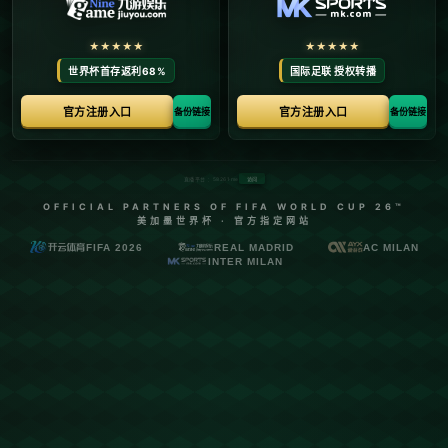
### 图片：[![山东男篮](#)](#)
在本赛季初期，山东男篮因客场连续失利陷入低迷状态。挑战重重成
了球队的主旋律，而这样的困境一度让球队士气低落。然而，随着比
赛的推进，山东男篮逐渐在主场重新找回感觉。主场不仅是一个比赛
场地，更是球迷激情支持的聚集地，**主场氛围的熏陶**增强了球员
的自信，也成为球队逆转颓势的重要助力。
本土球员们通过实际行动证明：他们能够肩负起重担，帮助球队走出
困境。在与老对手辽宁的关键一战中，山东队的主力后卫以精准的投
篮和稳健的防守成为全场焦点。他的表现不仅帮助球队赢下关键战
役，还成为本土球员为球队贡献价值的代表性案例。
### 图片：[![山东男篮主场](#)](#)
此外，球队的年轻本土球员在场上的活力也为山东男篮注入了新鲜血
液。他们凭借出色的跑动能力和不知疲倦的拼抢多次为球队获取关键
分数。他们的成长和发挥使得山东男篮在阵容上呈现出年轻化和多元
化，而这也成为球队未来继续壮大的重要资本。
*本土球员之于山东男篮的意义不仅在于比赛场上的表现，更多的是