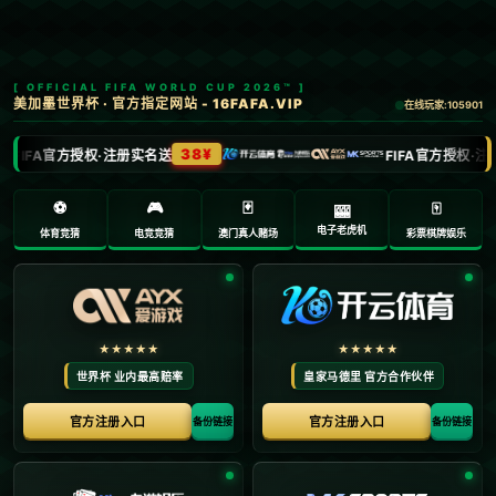
欢迎访问欧博官方网-www.abg11.com
>
法甲
首页
法甲
欧博官网：体育山东男篮：重回主场止颓势 本
土球员挑大梁
频道：
法甲
日期：
2025-04-01 13:37:52
浏览：467
**体育山东男篮：重回主场止颓势 本土球员挑大梁**
在职业篮球的舞台上，每个赛季都会上演一场接一场的激烈较量。而
本赛季，山东男篮在赛季初期的表现并不尽如人意。不过，随着重回
主场，球队终于在球迷的助威声中找回了状态。本土球员的**出色发
挥**成为球队重回胜利轨道的重要因素。他们不仅展示了过硬的个人
技术，更承载着山东篮球的未来希冀。