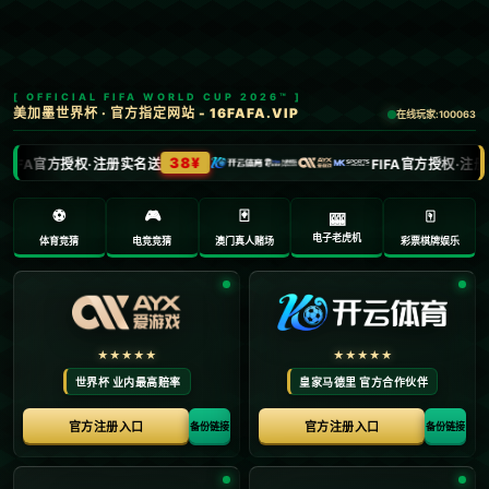
欢迎访问欧博官方网-www.abg11.com
>
法甲
首页
法甲
塞尔电台：阿诺德加盟皇马已达口头协议，双方
签约4年.
频道：
法甲
日期：
2025-03-10 13:38:47
浏览：393
**阿诺德加盟皇马已达口头协议，双方签约4年**
据西班牙知名媒体塞尔电台报道，英格兰球星阿诺德即将加盟皇家马
德里，并已达成口头协议，双方签约为期四年。这一消息无疑为足球
世界投下了一颗重磅炸弹。作为利物浦的核心球员之一，阿诺德无论
在防守还是进攻端都表现出色，他的转会将会给皇马带来怎样的影响
呢？