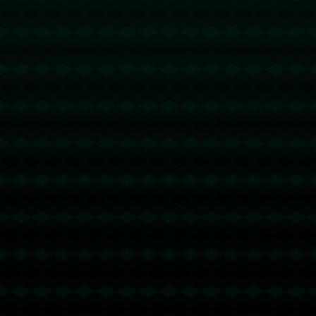
欧博官网：羽毛球全英赛石宇奇轻松过首关.
欧博官网：我国马术小将陈敏恩 登顶世界挑战赛改写历史.
广东终结浙江方兴渡6连胜.
欧博：欧冠-姆巴佩破门恩德里克建功 皇马3-1斯图加特
0
留言
评论
◎欢迎参与讨论，请在这里发表您的看法、交流您的观点。
昵称
*