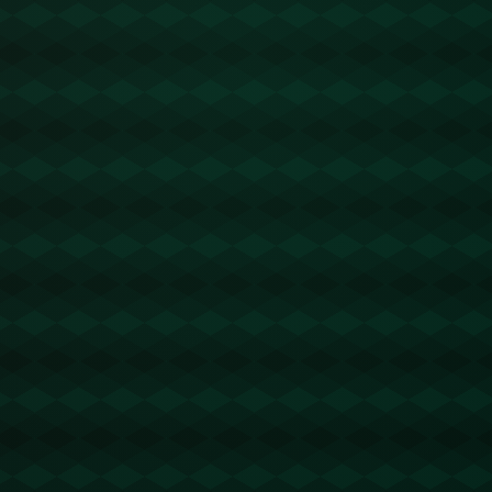
说巴恩斯是猛龙的顶梁柱，那么**RJ·巴雷特则是他身旁不可忽
输出——全场砍下29分9个篮板，为猛龙的胜局奠定了坚实基础
同时也不遗余力地协助防守。
特的表现让人们重新思考他在猛龙阵中的角色定位。他不仅解决
引对手的防守注意力，为队友创造了更大的发挥空间。猛龙能够笑
发。
# 步行者虽败犹荣，哈利伯顿展现绝对潜力
步行者在这场比赛中失利，但不能忽略的是，**泰瑞斯·哈利伯顿
自己的**组织能力**和精准的投篮拉近两队的分差。哈利伯顿本
队友送出妙传。
者近年来正处于重建过程中，但哈利伯顿的快速成长让团队的进
员，他的成熟将为球队带来更多潜在的竞赛机会。虽然步行者本