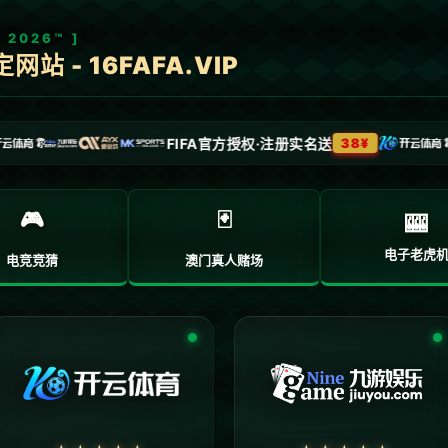
足球
法甲
足球
足
甲
博官网：NBA杯巴恩斯35分9個籃板巴雷特
猛龍戰勝步行
频道：
法甲
日期：
2025-03-08 17