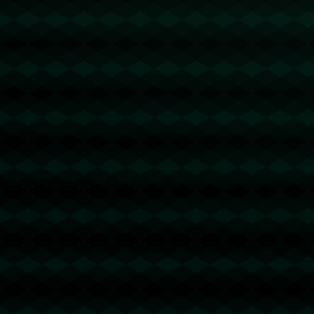
相
0
评