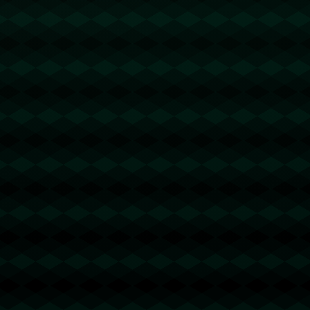
上一篇：葡萄牙莫雷拉人队的巴西球员加布里埃尔租借加盟上海海港.
关文章
喜鹊英超一球擒铁锤帮 磨拳决战红军力拼联赛杯冠军.
2024全国沙滩排球巡回赛总决赛海口收官中国新闻网.
留言
论