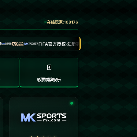
联
法甲
首页
法甲
>
29分9個籃板哈利伯頓30分6個助攻
者.
:13:00
浏览：335