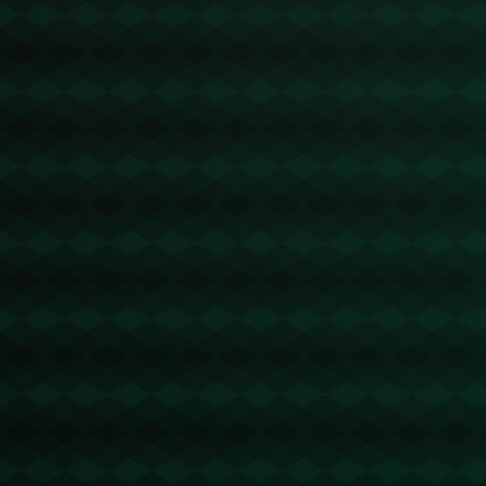
如果
文章归档
高效
2025年9月 (21)
会，
2025年7月 (22)
巴雷
2025年6月 (23)
2025年5月 (43)
力吸
2025年4月 (42)
的爆
2025年3月 (119)
##
2025年2月 (65)
虽然
站点信息
断用
后为
文章总数：
14
页面总数：
1
步行
分类总数：
7
星球
标签总数：
0