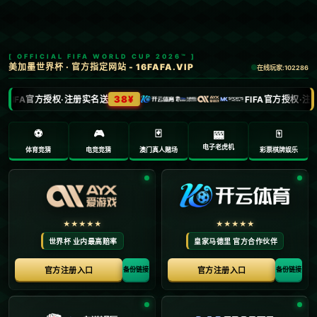
欢迎访问欧博官方网-www.abg11.com
>
法甲
首页
法甲
葡萄牙莫雷拉人队的巴西球员加布里埃尔租借加
盟上海海港.
频道：
法甲
日期：
2025-03-05 13:46:00
浏览：351
**葡萄牙莫雷拉人队的巴西球员加布里埃尔租借加盟上海海港：一个
全新合作的开端**
在全球足球市场中，球员转会往往引起广泛关注。这不仅是因为明星
球员的到来能够提升球队实力，更是足球文化在全球范围内的深度融
合。近日，**葡萄牙莫雷拉人队的巴西球员加布里埃尔租借加盟上海
海港**，这一消息在球迷圈中引发了热议。加布里埃尔的加盟为上海
海港带来新的活力，也意味着中国足球对世界优秀球员的吸引力日益