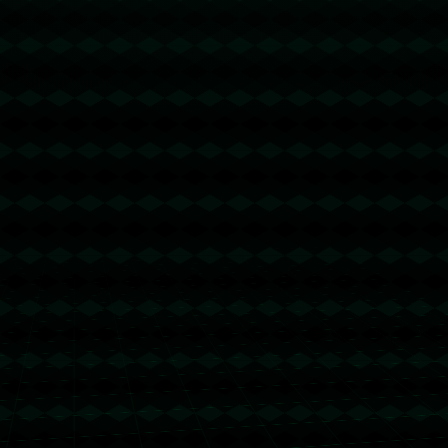
评论
◎欢迎参与讨论，请在这里发表您的看法、交流您的观点。
昵称
*
邮箱
*
网址
内容
*