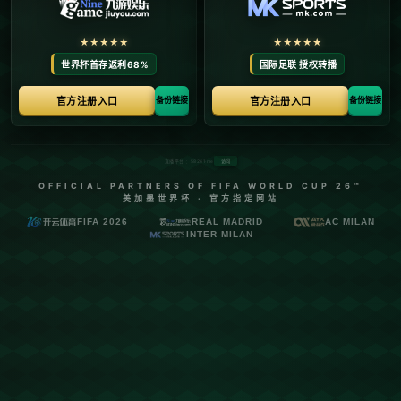
增强。欧博
*加布里埃尔*，这位巴西球员，以其卓越的技术和场上灵动的表现著
称。在葡萄牙莫雷拉人队效力期间，他凭借着敏锐的球感和出色的进
攻能力，为球队创造了无数精彩瞬间。作为一个年轻且有潜力的球
员，他的每一次上场都能带来新的期待。而他的租借加盟，进一步表
明了上海海港对国际球员储备和技战术水平提升的高度重视。
**上海海港队**近年来一直在寻求国际化的战略进步，努力打造具备
全球影响力的球队形象。加布里埃尔的到来，正是希望通过引进高水
平外援，带动本土球员进步，并增强球队在中超联赛中的竞争力。这
一战略的核心在于，通过让球员们在国际化的环境中竞争和学习，培
养本土新生代足球人才，进而提升整个中国足球的水平。
足球界的成功往往伴随精妙的战略布局和精准的球员选择。**加布里
埃尔之所以被上海海港看中，正是因为他的个人风格与球队战术需求
的高度契合**。无论是在前锋线上的精准打击，还是在边路的快速突
破，他的技术无疑将完善上海海港的战术板块。
回顾过去两年，上海海港持续优化球队架构，积极参与国际转会市