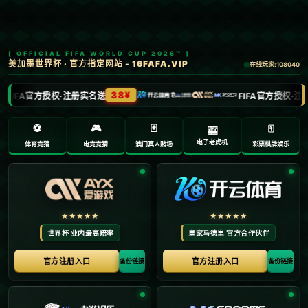
欢迎访问欧博官方网-www.abg11.com
>
足联
首页
足联
欧博官网：三镇准入过关重整旗鼓 未来或吸收
更多沧州球员加盟.
频道：
足联
日期：
2025-02-28 23:05:16
浏览：369
**三镇足球俱乐部的重整旗鼓：吸收沧州球员的新机遇**
在中国职业足球发展的浪潮中，三镇足球俱乐部以其独特的管理策略
和锐意进取的精神，正在进行一场重整旗鼓的变革。许多人可能会
问，为什么要在此时进行准入过关和扩充球员阵容？而此举又意味着
什么？让我们深入探讨背后的战略意图和发展机遇。
三镇俱乐部一直以来以其出色的青年培训体系著称。然而，随着职业