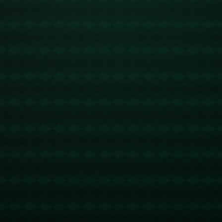
潜力，助力三镇重整旗鼓。
最后，三镇俱乐部的**品牌提升和市场拓展**也是值得关注的亮点。
迎合更新换代的球迷市场，以及通过吸收沧州球员吸引当地粉丝的关
注，既丰富了球队的文化内涵，也拓宽了市场影响力。这种“相辅相
成”的关系，为三镇的未来发展打下了坚实基础。
通过不断的创新与努力，三镇足球俱乐部不仅在赛场上展现出了过人
的实力，更在背后运筹帷幄，为未来的发展找到了新的方向。通过合
理规划与大胆决策，他们正在一步步实现既定目标，把握住了足球变
革中的机遇。这对于整个中国足球行业来说，无疑是一剂振奋人心的
良药。
上一篇：连场破门，西甲官方：加拉格尔当选巴列卡诺vs马竞全场最佳
下一篇：体育中国放弃承办2022年U23亚洲杯举办权
相关文章