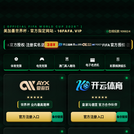
欢迎访问欧博官方网-www.abg11.com
>
法甲
首页
法甲
[NBA]无惧死亡缠绕 布里奇斯强投命中.
频道：
法甲
日期：
2025-06-18 13:15:52
浏览：439
**[NBA]无惧死亡缠绕 布里奇斯强投命中：勇者之心的最佳诠释**
在篮球的世界里，每一次关键球的出手都像是一场艺术的创作，而在
高强度的对抗中完成关键投篮，更是一种勇气与实力的象征。在NBA
最近的一场焦点之战中，**布里奇斯的表现无疑让人印象深刻**，他
面对对手如影随形的防守，果断强投命中——这一瞬间，成为比赛的
转折点，也让无数球迷为之惊叹。
### **“死亡缠绕”：防守的终极压迫**