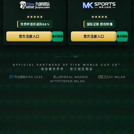
“死亡缠绕”是球迷对高水平防守的形象描述，指防守球员紧贴进攻球
员，不让对手轻松持球或出手。在布里奇斯暴走的比赛中，对手明显
针对他采取了这种压迫式防守。尽管如此，布里奇斯不仅没有被防守
所困，反而在压力下表现出了**超强的心理素质和技术底蕴**。这场
比赛中，他数次在防守者干扰之下强行出手，篮下突破、弧顶三分无
一不彰显他的冷静与果敢。
### **决胜时刻：布里奇斯成就英雄瞬间**
比赛的最后两分钟，局势格外胶着，比分交替领先。布里奇斯在外线
持球，对方防守者紧逼到几乎没有空间。面对这样的“死亡缠绕”，普
通球员可能会选择传球或保守打法。然而，**布里奇斯一步急停拉开
距离，迎着防守的一记后仰跳投，篮球划过完美弧线，空心入网。这
一球点燃了全场观众，也彻底击垮了对手的士气**！
布里奇斯之所以能够在如此高压环境下稳健发挥，与他过硬的心理素
质密不可分。**案例分析表明**，这种能力不仅是天赋的体现，更是
数年实战经验积累的结果。事实上，他在大学时期就曾多次在关键比
赛中扮演冷血射手的角色，如今在NBA，他延续了这一“超级关键先
生”的表现。