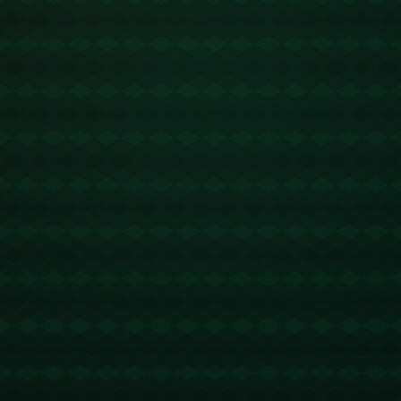
### **高超技术与领导魅力的结合**
从技术上看，布里奇斯的强投体现了顶级球员不可或缺的全面性。他
的投篮节奏感极好，即便是在压力下，他的出手时机和动作依然干净
利落。值得注意的是，他不仅仅依赖跳投，在突破、转身等方面也展
现出了**扎实的控球能力**欧博官网。
此外，布里奇斯的场上领导能力同样不容忽视。在队友被重点防守
时，他总能主动站出来接管比赛，用行动为队友分担压力。这样的人
格魅力，也让他在球队中成为众望所归的核心人物。
### **心理素质：成就伟大球员的关键**
篮球比赛不仅是技术与体能的较量，更是心理的博弈。在对手的压迫
性防守中完成致命一击，反映了布里奇斯的强大心理韧性。心理学研
究指出，顶尖运动员在面对高压环境时，会通过自我调节，使注意力
高度集中，从而保持执行力。**布里奇斯无惧“死亡缠绕”，便是此理
论的最佳实践案例**。
### **未来可期：布里奇斯的上限在哪里？**