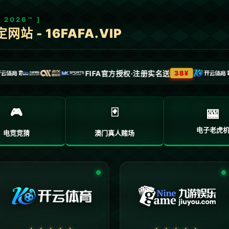
足球
法甲
足球
足
联
欧博：马卡：奥尔莫可能要到下周
频道：
足联
日期：
2025-04-21 13