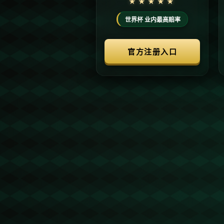
**
一则
«
2025年9月
»
周与
一
二
三
四
五
六
日
对巴
4
3
5
6
7
1
2
**
9
11
8
12
14
10
13
丹尼
16
18
15
17
19
20
21
名，
23
25
22
24
26
27
28
显著
29
30
巴萨
出，
标签列表
动。
**对
最新留言
拜仁