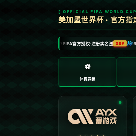
欢迎访问欧博官方网-www.abg11.com
足球
足联
网站分类
足
足球
足联
足球
法甲
足球
足联
法甲