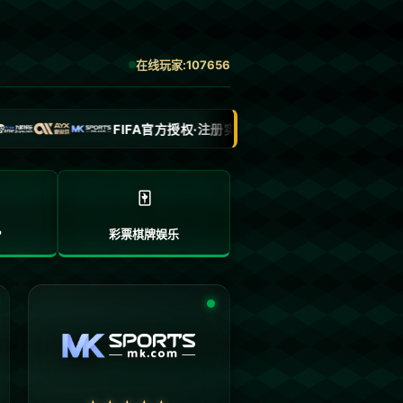
联
法甲
首页
足联
>
巴萨踢拜仁时才能复出
:02:34
浏览：713