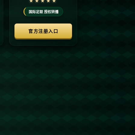
是赛季中的一大看点。然而，对于巴塞罗那球迷来说，
卡报》报道，球队中场核心丹尼·奥尔莫可能要到下
热烈讨论。本文将深入探讨这一事件背后的深意以及
西班牙中场以其出色的控球技能和进攻组织能力闻
队的整体战术布局，还对比赛中的中场控制力产生了
成了亟待解决的问题。
在进攻端的威胁程度有所下降欧博官网。战术分析指
枢纽，他的缺席使得巴萨在强敌压迫下显得有些被
欧冠中棘手的对手。如果奥尔莫能够在下周的比赛中