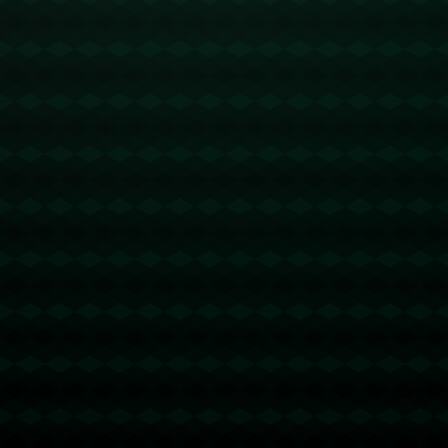
[赛车]周冠宇官宣加盟法拉利 成为2025赛季官方储备车手.
欧博官网：[德甲]沃尔夫斯堡主场爆冷不敌保级队.
0
留言
评论
◎欢迎参与讨论，请在这里发表您的看法、交流您的观点。
昵称
*
邮箱
*