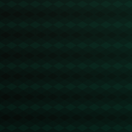
###
文章归档
韩国
2025年9月 (21)
1.
2025年7月 (22)
2025年6月 (23)
2.
2025年5月 (43)
2025年4月 (42)
3.
2025年3月 (119)
##
2025年2月 (65)
韩国
站点信息
国队
文章总数：
14
另一
页面总数：
1
心理
分类总数：
7
![欢呼
标签总数：
0