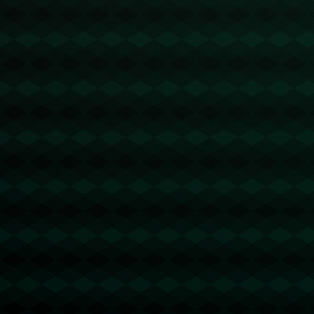
评论总数：
0
###
浏览总数：
45
**
名，
搜索
从这
Search
伺，
欧博官网
上一
相