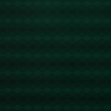
 胜利背后的原因
队之所以能够在这场**世界预选赛**中脱颖而出，不仅仅是因为
 **技战术优势**：韩国队在技战术的运用上更胜一筹，特别是在
 **队员默契**：韩国队员间的配合十分默契，每次进攻都能有效
 **心理素质**：在比赛的关键时刻，韩国队员保持了冷静与专注
# 小组格局影响分析
队此次胜利使其在A组中积7分，仅次于伊朗队，位列第二。*这
仍需面对伊朗及阿联酋等强劲对手，如何在接下来的比赛中进一
方面，叙利亚队在失利后仍需奋力追赶，争取在剩余比赛中获得
素质上的差距，这或将成为他们接下来调整的方向。
的韩国球迷](https://example.com/image2.jpg)