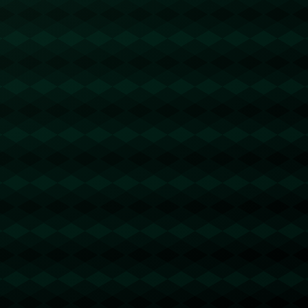
逐。韩国若能保持状态并战胜对手，将直接冲击小组头
，韩国队都表现得十分出色。然而，A组的强队环
下一篇：体育山东男篮：陶汉林复出 全力迎战浙江稠州