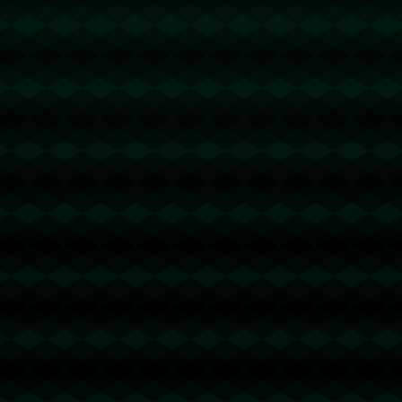
官方：英超本赛季进球效率榜 哈兰德第二杜兰第一
欧博：大罗被迫退出巴西足协主席竞选，妻子怒喷：腐败、恶心的国家.
留言
论
参与讨论，请在这里发表您的看法、交流您的观点。
邮箱
*