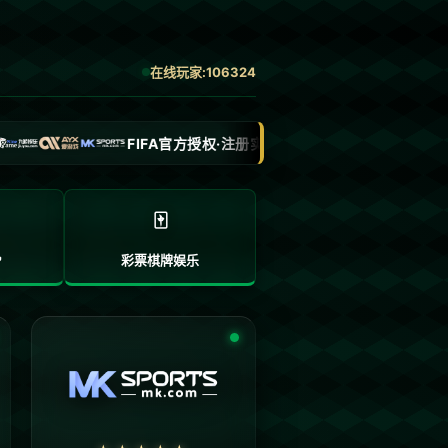
联
法甲
首页
足球
>
亚 积7分位列A组第二
:34:59
浏览：382